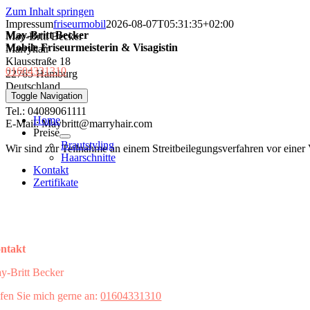
Zum Inhalt springen
Impressum
friseurmobil
2026-08-07T05:31:35+02:00
May-Britt Becker
May-Britt Becker
Mobile Friseurmeisterin & Visagistin
Marryhair
Klausstraße 18
01604331310
22765 Hamburg
Deutschland
Toggle Navigation
Tel.: 04089061111
Home
E-Mail: Maybritt@marryhair.com
Preise
Brautstyling
Wir sind zur Teilnahme an einem Streitbeilegungsverfahren vor einer V
Haarschnitte
Kontakt
Zertifikate
ntakt
y-Britt Becker
fen Sie mich gerne an:
01604331310