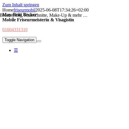
Zum Inhalt springen
Home
friseurmobil
2025-06-08T17:34:26+02:00
May-Britt Becker
Brautstyling, Haarschnitte, Make-Up & mehr …
Mobile Friseurmeisterin & Visagistin
01604331310
Toggle Navigation
☰