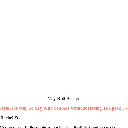
May-Britt Becker
Style Is A Way To Say Who You Are Without Having To Speak…
 Rachel Zoe
Getreu dieser Philosophie agiere ich seit 2008 als trendbewusste,